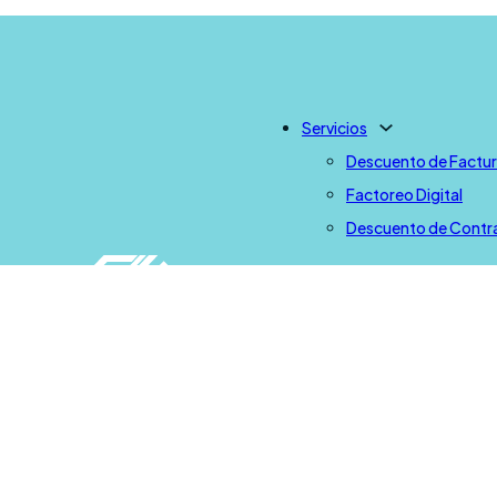
Servicios
Descuento de Factu
Factoreo Digital
Descuento de Contr
Factoreo
Marco Legal
Sobre Nosotros
Equipo
Contacto
Todos los derechos Reserv